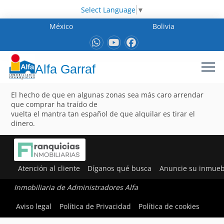
Select Language
▼
México
Bolivia
Alfa Garraf
El hecho de que en algunas zonas sea más caro arrendar
que comprar ha traído de
vuelta el mantra tan español de que alquilar es tirar el
dinero.
Atención al cliente
Díganos qué busca
Anuncie su inmueb
Inmobiliaria de Administradores Alfa
Aviso legal
Política de Privacidad
Política de cookies