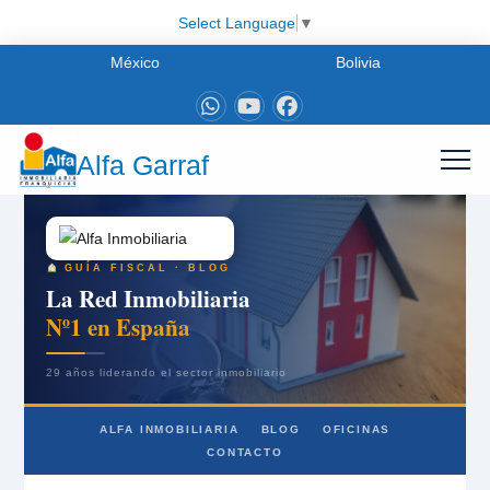
Select Language
▼
México
Bolivia
Alfa Garraf
GUÍA FISCAL · BLOG
La Red Inmobiliaria
Nº1 en España
29 años liderando el sector inmobiliario
ALFA INMOBILIARIA
BLOG
OFICINAS
CONTACTO