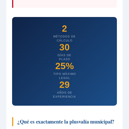
2
MÉTODOS DE
CÁLCULO
30
DÍAS DE
PLAZO
25%
TIPO MÁXIMO
LEGAL
29
AÑOS DE
EXPERIENCIA
¿Qué es exactamente la plusvalía municipal?